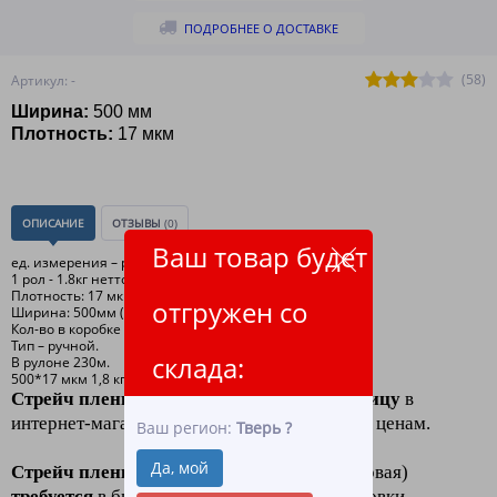
ПОДРОБНЕЕ О ДОСТАВКЕ
(58)
Артикул: -
Ширина:
500
мм
Плотность:
17 мкм
ОПИСАНИЕ
ОТЗЫВЫ
(0)
Ваш товар будет
ед. измерения – рол.
1 рол - 1.8кг нетто+/-0,05, 1,98 кг брутто ( со втулкой );
Плотность: 17 мкм (+/- 1мкм)
отгружен со
Ширина: 500мм (+/-1%)
Кол-во в коробке – 6 рол.
Тип – ручной.
склада:
В рулоне 230м.
500*17 мкм 1,8 кг , 1,98 брутто , 230 метров .
Стрейч пленка 17 микрон оптом и в розницу
в
интернет-магазине
"ЛидерТекс"
по низким ценам.
Ваш регион:
Тверь
?
Да, мой
Стрейч пленка
купить (пленка полиэтиленовая)
требуется
в быту и в производстве для упаковки