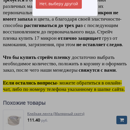
Нет, выберу другой
различных материалов с целью
сохранения
их
первоначального вида.
Стрейч пленка 17 микрон
не
имеет запаха
и цвета, а благодаря своей эластичности-
способна
растягиваться до трех раз
с последующим
восстановлением до первоначального вида. Стрейч
пленка купить 17 микрон
отлично защищает
груз от
намокания, загрязнения, при этом
не оставляет следов
.
Что бы купить стрейч пленку
достаточно выбрать
необходимое количество, положить в корзину и оформить
заказ, после чего наши менеджеры
свяжутся с вами
.
Если остались вопросы
- можете обратиться в онлайн-
чат, либо по номеру телефона указанному в шапке сайта.
Похожие товары
Клейкая лента (Малярный скотч)
111.40
руб.