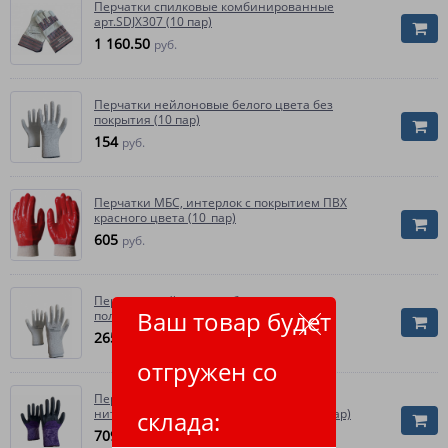
Перчатки спилковые комбинированные
арт.SDJX307 (10 пар)
1 160.50
руб.
Перчатки нейлоновые белого цвета без
покрытия (10 пар)
154
руб.
Перчатки МБС, интерлок с покрытием ПВХ
красного цвета (10_пар)
605
руб.
Перчатки нейлоновые белого цвета с
Ваш товар будет
полиуретановым покрытием (10 пар)
265.40
руб.
отгружен со
Перчатки нейлоновые со вспененным
склада:
нитриловым покрытием, 3/4 облив (10 пар)
709.70
руб.