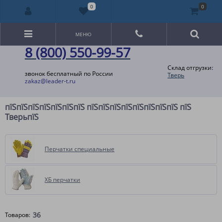
0
0
МЕНЮ
8 (800) 550-99-57
Склад отгрузки:
звонок бесплатный по России
Тверь
zakaz@leader-t.ru
пїЅпїЅпїЅпїЅпїЅпїЅпїЅ пїЅпїЅпїЅпїЅпїЅпїЅпїЅпїЅ пїЅ
ТверьпїЅ
Перчатки специальные
ХБ перчатки
36
Товаров: