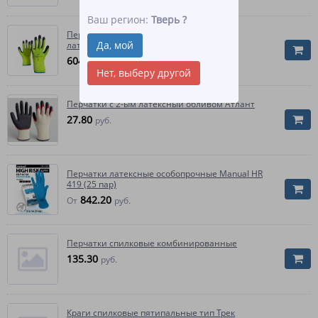
Ваш регион:
Тверь
?
Перчатки нейлоновые со вспененным
Да, мой
латексным покрытием (10 пар)
604.10
руб.
Нет, выберу другой
Перчатки с 2-ым латексный обливом Атлант
27.80
руб.
Перчатки латексные особопрочные Manual HR
419 (25 пар)
842.20
От
руб.
Перчатки спилковые комбинированные
135.30
руб.
Краги спилковые пятипальные тип Трек