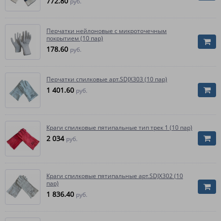
772.80
руб.
Перчатки нейлоновые с микроточечным
покрытием (10 пар)
178.60
руб.
Перчатки спилковые арт.SDJX303 (10 пар)
1 401.60
руб.
Краги спилковые пятипальные тип трек 1 (10 пар)
2 034
руб.
Краги спилковые пятипальные арт.SDJX302 (10
пар)
1 836.40
руб.