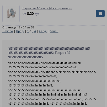
Перчатки 10 класс (4 нити) эконом
8.20
От
руб.
Страница 13 - 24 из 38
Начало
|
Пред.
|
1
2
3
4
|
След.
|
Конец
пїЅпїЅпїЅпїЅпїЅпїЅпїЅ пїЅпїЅпїЅпїЅпїЅпїЅпїЅпїЅ пїЅ
пїЅпїЅпїЅпїЅпїЅпїЅпїЅпїЅпїЅ: Тверь пїЅ
пїЅпїЅпїЅпїЅпїЅпїЅпїЅ
пїЅпїЅпїЅпїЅпїЅпїЅпїЅпїЅ пїЅпїЅпїЅпїЅпїЅпїЅпїЅпїЅпїЅпїЅ
пїЅпїЅпїЅпїЅпїЅпїЅпїЅпїЅпїЅпїЅ пїЅпїЅпїЅпїЅпїЅпїЅпїЅ
пїЅпїЅпїЅпїЅпїЅпїЅпїЅпїЅ пїЅ ТверьпїЅ пїЅпїЅпїЅ пїЅпїЅпїЅпїЅпїЅпїЅ,
пїЅпїЅпїЅпїЅпїЅпїЅпїЅпїЅпїЅпїЅпїЅпїЅ,
пїЅпїЅпїЅпїЅпїЅпїЅпїЅпїЅпїЅпїЅпїЅпїЅпїЅ,
пїЅпїЅпїЅпїЅпїЅпїЅпїЅпїЅпїЅпїЅпїЅ,
пїЅпїЅпїЅпїЅпїЅпїЅпїЅпїЅпїЅпїЅпїЅпїЅ пїЅпїЅпїЅпїЅпїЅ пїЅ
пїЅпїЅпїЅпїЅпїЅпїЅпїЅпїЅпїЅпїЅпїЅпїЅпїЅ пїЅпїЅпїЅпїЅпїЅ. пїЅ
пїЅпїЅпїЅпїЅпїЅпїЅпїЅпїЅ пїЅпїЅпїЅпїЅпїЅпїЅпїЅпїЅ пїЅпїЅ, пїЅпїЅпїЅ,
пїЅпїЅпїЅпїЅпїЅпїЅпїЅпїЅпїЅпїЅ, пїЅпїЅпїЅпїЅпїЅпїЅпїЅпїЅпїЅ,