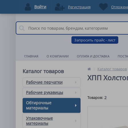
Войти
Регистрация
Отложен
Запросить прайс - лист
ГЛАВНАЯ
О КОМПАНИИ
ОПЛАТА И ДОСТАВКА
ПОСТ
Каталог товаров
Каталог товаров
ХПП Холсто
Рабочие перчатки
Рабочие рукавицы
Товаров:
2
Обтирочные
материалы
Упаковочные
материалы