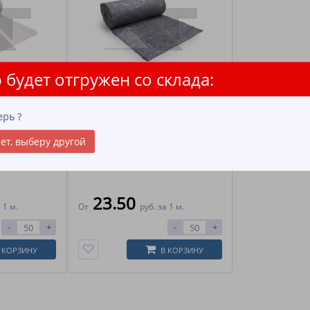
 будет отгружен со склада:
ХПП серое
ерь
?
линна: 50
Ширина: 75, 150 см Длинна: 50
ет, выберу другой
метров
23.50
 1 м.
От
руб.
за 1 м.
-
+
-
+
 КОРЗИНУ
В КОРЗИНУ