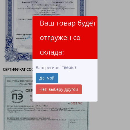
Ваш товар будет
отгружен со
склада:
Ваш регион:
Тверь
?
СЕРТИФИКАТ СООТВЕТСТВИЯ - ВЕТОШЬ
Да, мой
Нет, выберу другой