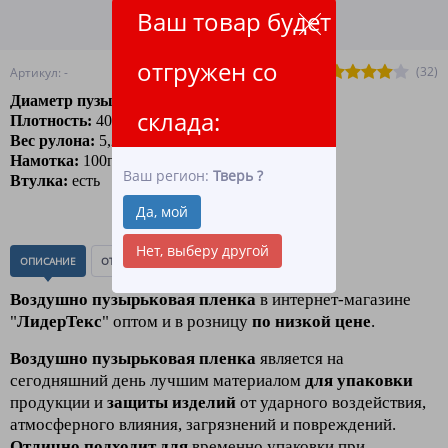
Ваш товар будет
ПОДРОБНЕЕ О ДОСТАВКЕ
отгружен со
(32)
Артикул: -
Диаметр пузырька:
10 мм.
склада:
Плотность:
40гр/м2
Вес рулона:
5,25 кг
Намотка:
100п.м.
Ваш регион:
Тверь
?
Втулка:
есть
Да, мой
Нет, выберу другой
ОПИСАНИЕ
ОТЗЫВЫ
(0)
Воздушно пузырьковая пленка
в интернет-магазине
"
ЛидерТекс
" оптом и в розницу
по низкой цене
.
Воздушно пузырьковая пленка
является на
сегодняшний день лучшим материалом
для упаковки
продукции и
з
ащиты изделий
от ударного воздействия,
атмосферного влияния, загрязнений и повреждений.
Отлично подходит для
временно упаковки при