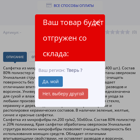
ВСЕ СПОСОБЫ ОПЛАТЫ
ПОДРОБНЕЕ О ДОСТАВКЕ
Ваш товар будет
(0)
Артикул: -
отгружен со
склада:
ОПИСАНИЕ
ОТЗЫВЫ
(0)
Салфетка из микрофибры пл.200 гр/м2, 50х60см. (упак. 400 шт.). Состав
Ваш регион:
Тверь
?
80% полиэстер и 20% полиамид. Края салфетки обработаны оверлоком
Уникальная структура волокон микрофибры позволяет очищать
Да, мой
поверхность без использования моющих средств. Обладает
отличными впитывающими свойствами, не оставляет разводов и
ворсинок. Универсальная салфетка из микрофибры предназначена
Нет, выберу другой
для сухой и влажной уборки. Микрофибра подходит для ухода за
любыми производственными поверхностями, включая стекло,
керамику и дерево. Идеально применять при полировке и
располировке керамических составов. В наличии зеленые, желтые,
синие и красные салфетки.
Салфетка из микрофибры пл.200 гр/м2, 50х60см. Состав 80% полиэстер
и 20% полиамид. Края салфетки обработаны оверлоком Уникальная
структура волокон микрофибры позволяет очищать поверхность без
использования моющих средств. Обладает отличными
впитывающими свойствами, не оставляет разводов и ворсинок.