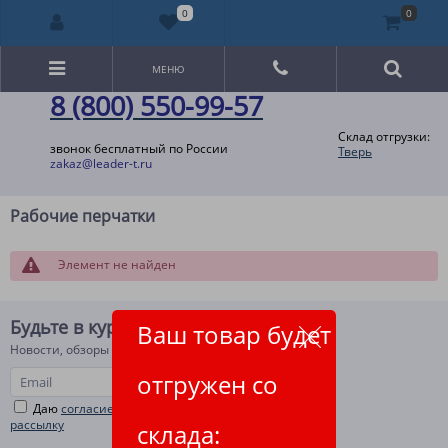
0
0
МЕНЮ
8 (800) 550-99-57
Склад отгрузки:
звонок бесплатный по России
Тверь
zakaz@leader-t.ru
Рабочие перчатки
Элемент не найден
Будьте в курсе!
Ваш товар будет
Новости, обзоры и акции
отгружен со
Даю
согласие на рекламную и информационную
рассылку
склада: