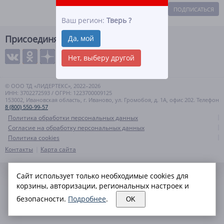
ПОДПИСАТЬСЯ
Ваш регион:
Тверь
?
Присоединяйтесь
Да, мой
Нет, выберу другой
© ООО ТД «ЛИДЕРТЕКС», 2022–2026
ИНН: 3702272593 / ОГРН: 1223700009125
153002, Ивановская область, г. Иваново, ул. Громобоя, д. 1А, офис 202. Телефон
8 (800) 550-99-57
Политика обработки персональных данных
Согласие на обработку персональных данных
Политика cookies
Контакты
Карта сайта
Сайт использует только необходимые cookies для
корзины, авторизации, региональных настроек и
безопасности.
Подробнее
.
OK