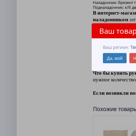
Наладонник: брезент п
Подналадонник: х/б дв
В интернет-магаз
наладонником
опт
Ваш товар
Аппретирование э
Рукавицы хб апп
Ваш регион:
Тв
сотрудников метал
Да, мой
Н
материалами
.
Что бы купить ру
нужное количество
Если возникли в
Похожие товар