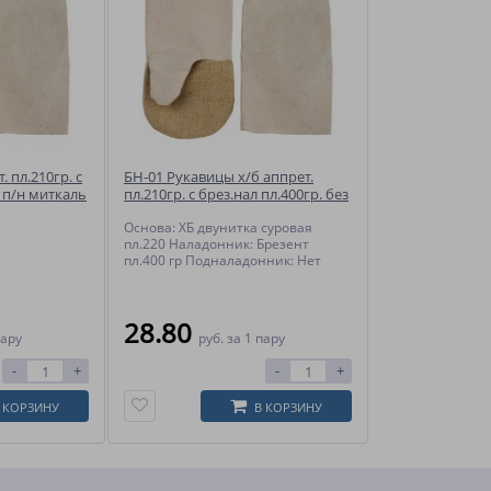
 пл.210гр. с
БН-01 Рукавицы х/б аппрет.
+ п/н миткаль
пл.210гр. с брез.нал пл.400гр. без
п/н
Основа: ХБ двунитка суровая
пл.220 Наладонник: Брезент
пл.400 гр Подналадонник: Нет
28.80
пару
руб.
за 1 пару
-
+
-
+
 КОРЗИНУ
В КОРЗИНУ