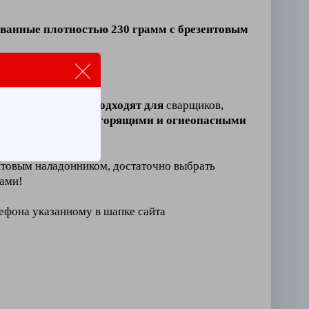
ванные плотностью 230 грамм с брезентовым
ния
.
донником
отлично подходят для
сварщиков,
т
тесный контакт с горящими и огнеопасными
товым наладонником, достаточно выбрать
вами!
лефона указанному в шапке сайта