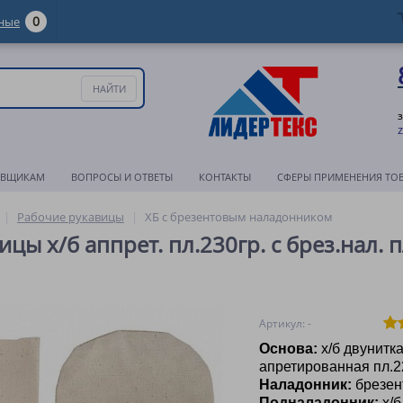
0
ные
АВЩИКАМ
ВОПРОСЫ И ОТВЕТЫ
КОНТАКТЫ
СФЕРЫ ПРИМЕНЕНИЯ ТО
Рабочие рукавицы
ХБ с брезентовым наладонником
цы х/б аппрет. пл.230гр. с брез.нал. п
Артикул: -
Основа:
х/б двунитк
апретированная пл.2
Наладонник:
брезен
Подналадонник:
х/б