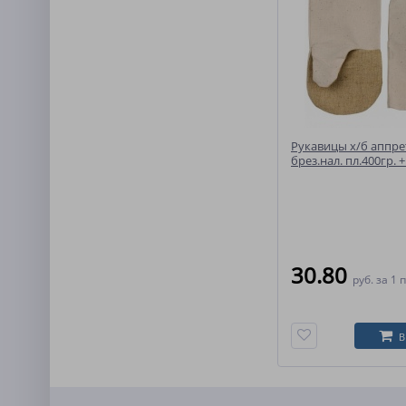
Рукавицы х/б аппрет.
брез.нал. пл.400гр. 
(БН-02)
30.80
руб.
за 1 
В