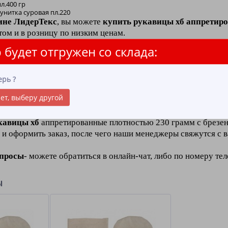
л.400 гр
унитка суровая пл.220
ине ЛидерТекс
, вы можете
купить рукавицы хб аппретиро
ом и в розницу по низким ценам.
 будет отгружен со склада:
то
пропитка ткани, которая защищает рукавицы
от возгора
ретированные плотностью 230 грамм
с брезентовым нала
ерь
?
лургического производства и тех профессий, где происходи
ет, выберу другой
кавицы хб
аппретированные плотностью 230 грамм с брезен
 и оформить заказ, после чего наши менеджеры свяжутся с 
опросы
- можете обратиться в онлайн-чат, либо по номеру те
ы