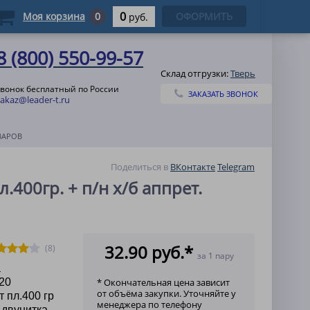
0
Моя корзина
0
ОФОРМИТЬ
руб.
8 (800) 550-99-57
Склад отгрузки:
Тверь
звонок бесплатный по России
ЗАКАЗАТЬ ЗВОНОК
zakaz@leader-t.ru
ВАРОВ
Поделиться в
ВКонтакте
Telegram
л.400гр. + п/н х/б аппрет.
32.90 руб.*
(8)
за 1 пару
а
20
* Окончательная цена зависит
от объёма закупки. Уточняйте у
т пл.400 гр
менеджера по телефону
 двунитка