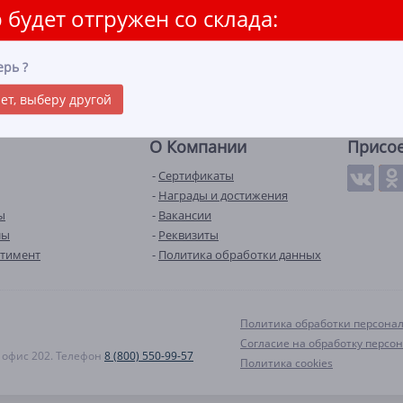
 будет отгружен со склада:
ерь
?
ет, выберу другой
О Компании
Присо
Сертификаты
Награды и достижения
ы
Вакансии
лы
Реквизиты
ртимент
Политика обработки данных
Политика обработки персона
Согласие на обработку персо
А, офис 202. Телефон
8 (800) 550-99-57
Политика cookies