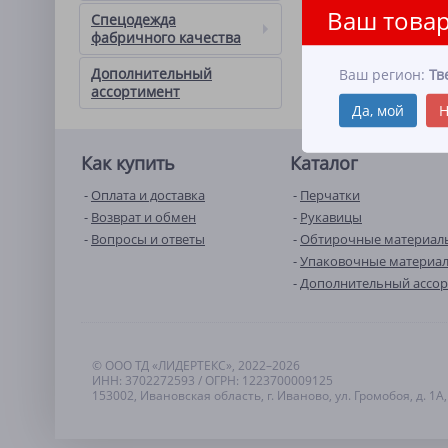
Ваш товар
Спецодежда
фабричного качества
Дополнительный
Ваш регион:
Тв
ассортимент
Да, мой
Н
Как купить
Каталог
Оплата и доставка
Перчатки
Возврат и обмен
Рукавицы
Вопросы и ответы
Обтирочные материал
Упаковочные материа
Дополнительный ассо
© ООО ТД «ЛИДЕРТЕКС», 2022–2026
ИНН: 3702272593 / ОГРН: 1223700009125
153002, Ивановская область, г. Иваново, ул. Громобоя, д. 1