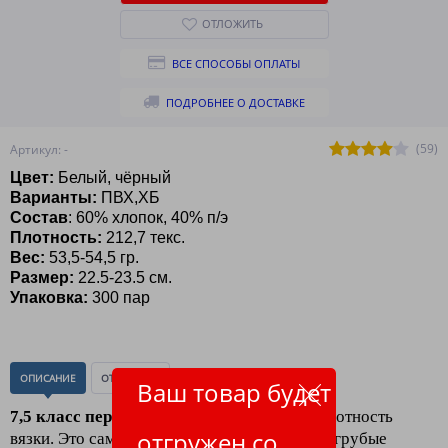
ОТЛОЖИТЬ
ВСЕ СПОСОБЫ ОПЛАТЫ
ПОДРОБНЕЕ О ДОСТАВКЕ
(59)
Артикул: -
Цвет:
Белый, чёрный
Варианты:
ПВХ,ХБ
Состав
: 60% хлопок, 40% п/э
Плотность:
212,7 текс.
Вес:
53,5-54,5 гр.
Размер:
22.5-23.5 см.
Упаковка:
300 пар
ОПИСАНИЕ
ОТЗЫВЫ
(1)
Ваш товар будет
7,5 класс перчаток хб
5 нитей
- обычная плотность
отгружен со
вязки. Это самые толстые, тяжелые и самые грубые