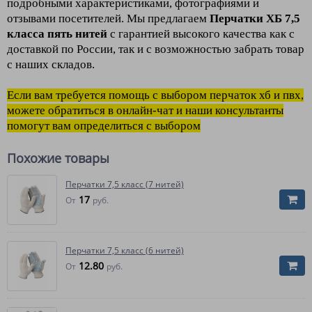
подробными характеристиками, фотографиями и
отзывами посетителей. Мы предлагаем
Перчатки ХБ 7,5
класса пять нитей
с гарантией высокого качества как с
доставкой по России, так и с возможностью забрать товар
с наших складов.
Если вам требуется помощь с выбором перчаток хб и пвх,
можете обратиться в онлайн-чат и наши консультанты
помогут вам определиться с выбором
Похожие товары
Перчатки 7,5 класс (7 нитей)
17
От
руб.
Перчатки 7,5 класс (6 нитей)
12.80
От
руб.