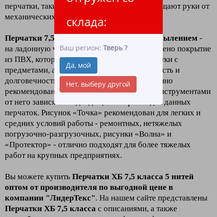
перчатки, такие перчатки лучше всего защищают руки от
механических повреждений.
склада:
Перчатки 7,5 класс пять нитей с ПВХ напылением
-
Ваш регион:
Тверь
?
на ладонную часть и пальцы перчаток нанесено покрытие
из ПВХ, которое улучшает сцепление перчатки с
Да, мой
предметами, а также увеличивает ее прочность и
долговечность. Перчатки с рисунком особенно
Нет, выберу другой
рекомендованы для работы с различными инструментами
от него зависят и подходящий тип работ для данных
перчаток. Рисунок «Точка» рекомендован для легких и
средних условий работы - ремонтных, нетяжелых
погрузочно-разгрузочных, рисунки «Волна» и
«Протектор» - отлично подходят для более тяжелых
работ на крупных предприятиях.
Вы можете купить
Перчатки ХБ 7,5 класса 5 нитей
оптом от производителя по выгодной цене в
компании "ЛидерТекс"
. На нашем сайте представлены
Перчатки ХБ 7,5 класса
с описаниями, а также