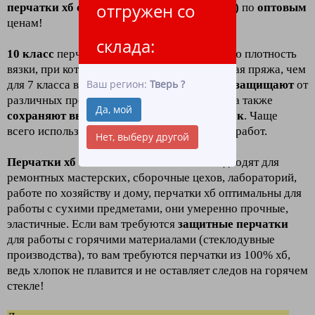
отгружен со
перчатки хб с пвх 10 класс (6 нитей люкс)
по
оптовым
ценам!
склада:
10 класс
перчаток хб
означает
повышенную плотность
вязки, при которой используется более тонкая пряжа, чем
Ваш регион:
Тверь
?
для 7 класса вязки. Такие перчатки отлично
защищают
от
различных производственных загрязнений, а также
Да, мой
сохраняют высокую чувствительность рук
. Чаще
всего используются для проведения тонких работ.
Нет, выберу другой
Перчатки хб с пвх
10 класса
отлично подходят для
ремонтных мастерских, сборочные цехов, лабораторий,
работе по хозяйству и дому, перчатки хб оптимальны для
работы с сухими предметами, они умеренно прочные,
эластичные. Если вам требуются
защитные перчатк
и
для работы с горячими материалами (стеклодувные
производства), то вам требуются перчатки из 100% хб,
ведь хлопок не плавится и не оставляет следов на горячем
стекле!