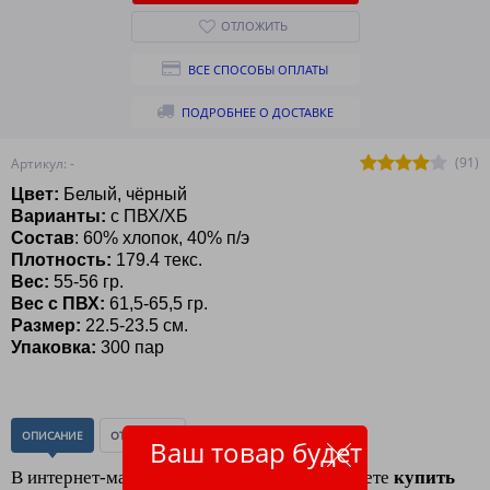
ОТЛОЖИТЬ
ВСЕ СПОСОБЫ ОПЛАТЫ
ПОДРОБНЕЕ О ДОСТАВКЕ
(91)
Артикул: -
Цвет:
Белый, чёрный
Варианты:
с ПВХ/ХБ
Состав
: 60% хлопок, 40% п/э
Плотность:
179.4 текс.
Вес:
55-56
гр.
Вес с ПВХ:
61,5-65,5 гр.
Размер:
22.5-23.5 см.
Упаковка:
300 пар
ОПИСАНИЕ
ОТЗЫВЫ
(0)
Ваш товар будет
В интернет-магазине
"ЛидерТекс"
Вы можете
к
упить