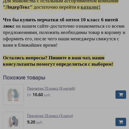
Для зн
акомства
с остальным ассортиментом компании
"ЛидерТекс"
достаточно перейти в
каталог!
Что бы купить перчатки хб
оптом
10 класс 6 нитей
люкс
на нашем сайте-достаточно ознакомиться со всеми
предложениями, положить необходимы товар в корзину и
оформить его, после чего наши менеджеры свяжутся с
вами в ближайшее время!
Остались вопросы? Пишите в наш чат, наши
консультанты помогут определиться с выбором!
Похожие товары
Перчатки 10 класс (6 нитей)
10.60
От
руб.
Перчатки 10 класс (3 нити)
9.20
руб.